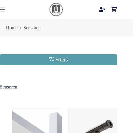
Ga
naar
Winkelwag
de
inhoud
Home
/
Sensoren
Filters
Sensoren