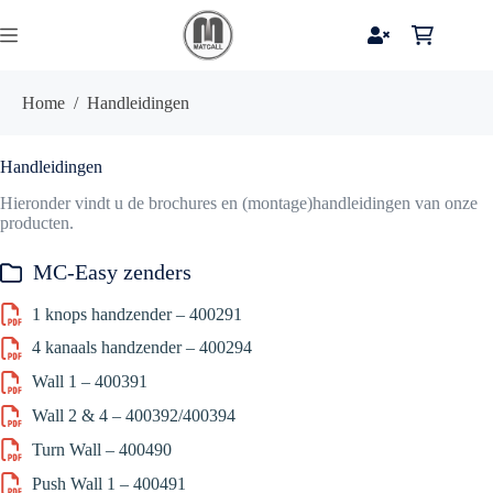
Ga
naar
Winkelwag
de
inhoud
Home
/
Handleidingen
Handleidingen
Hieronder vindt u de brochures en (montage)handleidingen van onze
producten.
MC-Easy zenders
1 knops handzender – 400291
4 kanaals handzender – 400294
Wall 1 – 400391
Wall 2 & 4 – 400392/400394
Turn Wall – 400490
Push Wall 1 – 400491