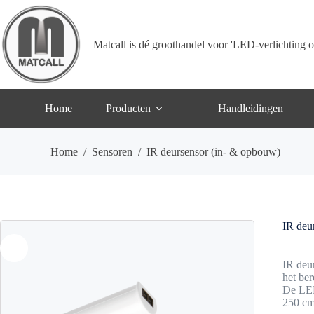
Ga
naar
de
inhoud
Matcall is dé groothandel voor 'LED-verlichting o
Home
Producten
Handleidingen
Home
/
Sensoren
/
IR deursensor (in- & opbouw)
IR deu
IR deu
het ber
De LED
250 cm