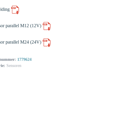
iding
sor parallel M12 (12V)
sor parallel M24 (24V)
lnummer:
1779624
rie:
Sensoren