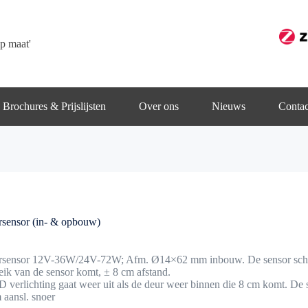
p maat'
Brochures & Prijslijsten
Over ons
Nieuws
Contac
rsensor (in- & opbouw)
rsensor 12V-36W/24V-72W; Afm. Ø14×62 mm inbouw. De sensor schakel
eik van de sensor komt, ± 8 cm afstand.
 verlichting gaat weer uit als de deur weer binnen die 8 cm komt. De 
 aansl. snoer