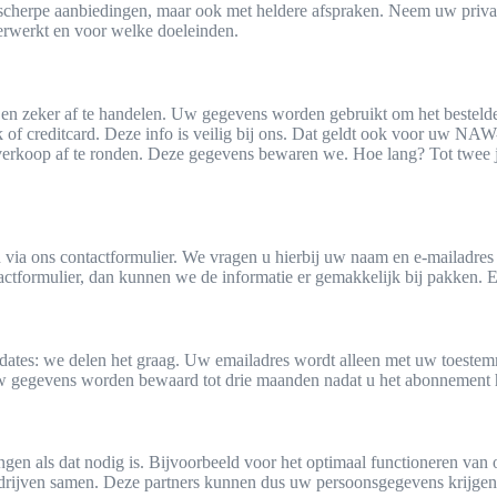
, scherpe aanbiedingen, maar ook met heldere afspraken. Neem uw priv
erwerkt en voor welke doeleinden.
n zeker af te handelen. Uw gegevens worden gebruikt om het bestelde p
k of creditcard. Deze info is veilig bij ons. Dat geldt ook voor uw NA
erkoop af te ronden. Deze gegevens bewaren we. Hoe lang? Tot twee j
en via ons contactformulier. We vragen u hierbij uw naam en e-mailadre
actformulier, dan kunnen we de informatie er gemakkelijk bij pakken. E
pdates: we delen het graag. Uw emailadres wordt alleen met uw toeste
. Uw gegevens worden bewaard tot drie maanden nadat u het abonnement
ngen als dat nodig is. Bijvoorbeeld voor het optimaal functioneren va
drijven samen. Deze partners kunnen dus uw persoonsgegevens krijgen.