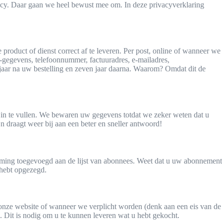
acy. Daar gaan we heel bewust mee om. In deze privacyverklaring
roduct of dienst correct af te leveren. Per post, online of wanneer we
W-gegevens, telefoonnummer, factuuradres, e-mailadres,
aar na uw bestelling en zeven jaar daarna. Waarom? Omdat dit de
s in te vullen. We bewaren uw gegevens totdat we zeker weten dat u
n draagt weer bij aan een beter en sneller antwoord!
mming toegevoegd aan de lijst van abonnees. Weet dat u uw abonnement
 hebt opgezegd.
n onze website of wanneer we verplicht worden (denk aan een eis van de
 Dit is nodig om u te kunnen leveren wat u hebt gekocht.