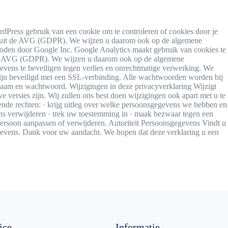
Press gebruik van een cookie om te controleren of cookies door je
nen uit de AVG (GDPR). We wijzen u daarom ook op de algemene
oden door Google Inc. Google Analytics maakt gebruik van cookies te
it de AVG (GDPR). We wijzen u daarom ook op de algemene
ens te beveiligen tegen verlies en onrechtmatige verwerking. We
zijn beveiligd met een SSL-verbinding. Alle wachtwoorden worden bij
naam en wachtwoord. Wijzigingen in deze privacyverklaring Wijzigt
 versies zijn. Wij zullen ons best doen wijzigingen ook apart met u te
nde rechten: · krijg uitleg over welke persoonsgegevens we hebben en
ens verwijderen · trek uw toestemming in · maak bezwaar tegen een
 persoon aanpassen of verwijderen. Autoriteit Persoonsgegevens Vindt u
sgegevens. Dank voor uw aandacht. We hopen dat deze verklaring u een
ice
Informatie