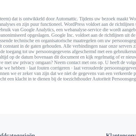
em) dat is ontwikkeld door Automattic. Tijdens uw bezoek maakt Word
analyses en zijn puur functioneel. WordPress voldoet aan de richtlij
bruik van Google Analytics, een webanalyse-service die wordt aangeb
geanonimiseerd opgeslagen. Google Inc. voldoet aan de richtlijnen u
ende technische en organisatorische maatregelen om uw persoonsgegev
 constant in de gaten gehouden. Alle verbindingen naar onze servers 
dt de toegang tot uw persoonsgegevens afgeschermd met een gebruikers
tijd op de datum bovenaan dit document en kijk regelmatig of er nieuwe
we met uw privacy omgaan? Neem contact met ons op. U heeft de volge
ie we hebben · laat fouten corrigeren · laat verouderde persoonsgegev
 kunnen we er zeker van zijn dat we niet de gegevens van een verkeerde
 recht een klacht in te dienen bij de toezichthouder Autoriteit Persoon
fdcategorieën
Klantenserv