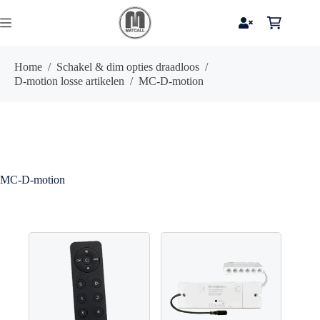
Ga
naar
Winkelwag
de
inhoud
Home
/
Schakel & dim opties draadloos
/
D-motion losse artikelen
/
MC-D-motion
MC-D-motion