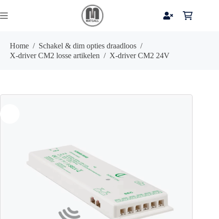
Ga
naar
Winkelwag
de
inhoud
Home
/
Schakel & dim opties draadloos
/
X-driver CM2 losse artikelen
/
X-driver CM2 24V