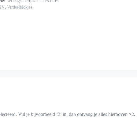
rie:
Verlengsnoertjes + accessoires
2V
,
Verdeelblokjes
lecteerd. Vul je bijvoorbeeld ‘2’ in, dan ontvang je alles hierboven ×2.