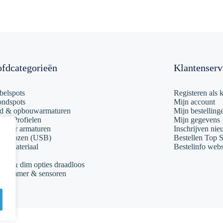
fdcategorieën
Klantenserv
elspots
Registeren als k
ondspots
Mijn account
d & opbouwarmaturen
Mijn bestelling
ps & Profielen
Mijn gegevens
amer armaturen
Inschrijven nie
actdozen (USB)
Bestellen Top S
kelmateriaal
Bestelinfo webs
otica
kel & dim opties draadloos
hdimmer & sensoren
map