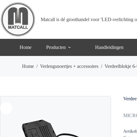
Ga
naar
de
inhoud
Matcall is dé groothandel voor 'LED-verlichting o
Home
Producten
Handleidingen
Home
/
Verlengsnoertjes + accessoires
/
Verdeelblokje 6
Verdee
MICRO1
Artike