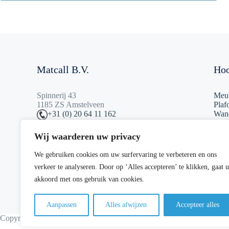
Matcall B.V.
Hoo
Spinnerij 43
Meub
1185 ZS Amstelveen
Plaf
Wan
+31 (0) 20 64 11 162
Stri
info@matcall.nl
Badk
Wij waarderen uw privacy
Cont
Scha
KvK: 234982349832
We gebruiken cookies om uw surfervaring te verbeteren en ons
Dom
Btw: NL01B23498203.01
verkeer te analyseren. Door op ‘Alles accepteren’ te klikken, gaat u
Scha
Touc
akkoord met ons gebruik van cookies.
Aanpassen
Alles afwijzen
Accepteer alles
Copyright 2023 Matcall
Algemene voorwaarden
Privacyverklaring
Site