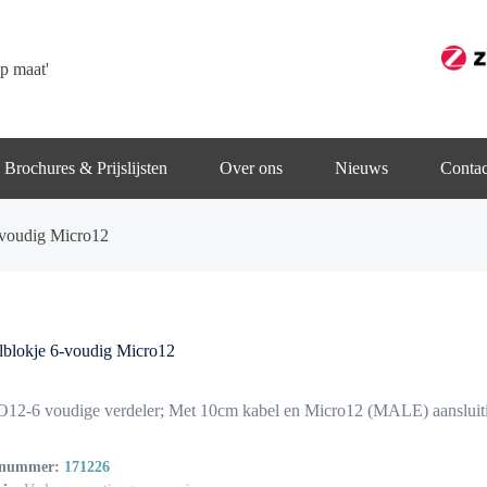
p maat'
Brochures & Prijslijsten
Over ons
Nieuws
Contac
-voudig Micro12
lblokje 6-voudig Micro12
2-6 voudige verdeler; Met 10cm kabel en Micro12 (MALE) aansluit
lnummer:
171226