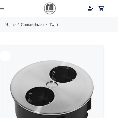
Ga
naar
Winkelwag
de
inhoud
Home
/
Contactdozen
/
Twist