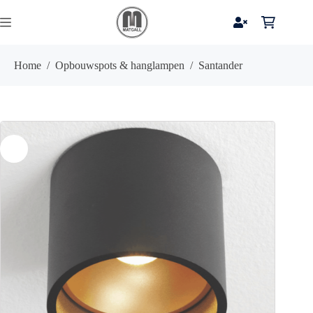
Ga
naar
Winkelwag
de
inhoud
Home
/
Opbouwspots & hanglampen
/
Santander