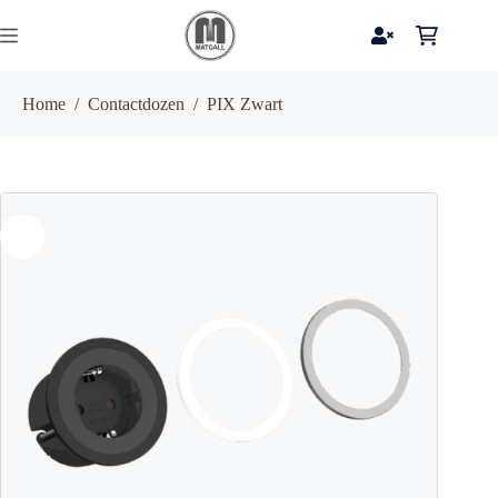
Ga
naar
Winkelwag
de
inhoud
Home
/
Contactdozen
/
PIX Zwart