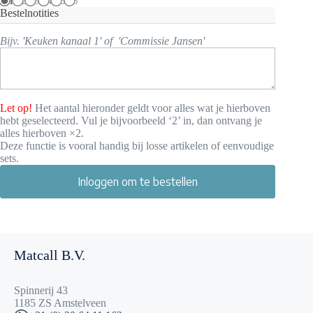
1
2
3
4
5
6
Bestelnotities
Bijv. 'Keuken kanaal 1' of 'Commissie Jansen'
Let op!
Het aantal hieronder geldt voor alles wat je hierboven
hebt geselecteerd. Vul je bijvoorbeeld ‘2’ in, dan ontvang je
alles hierboven ×2.
Deze functie is vooral handig bij losse artikelen of eenvoudige
sets.
Inloggen om te bestellen
Matcall B.V.
Spinnerij 43
1185 ZS Amstelveen