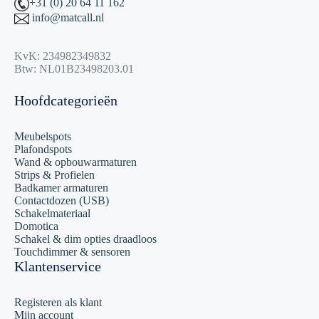
+31 (0) 20 64 11 162
info@matcall.nl
KvK: 234982349832
Btw: NL01B23498203.01
Hoofdcategorieën
Meubelspots
Plafondspots
Wand & opbouwarmaturen
Strips & Profielen
Badkamer armaturen
Contactdozen (USB)
Schakelmateriaal
Domotica
Schakel & dim opties draadloos
Touchdimmer & sensoren
Klantenservice
Registeren als klant
Mijn account