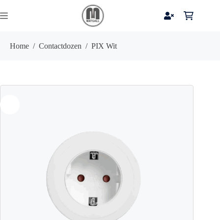
Ga
naar
Winkelwag
de
inhoud
Home
/
Contactdozen
/
PIX Wit