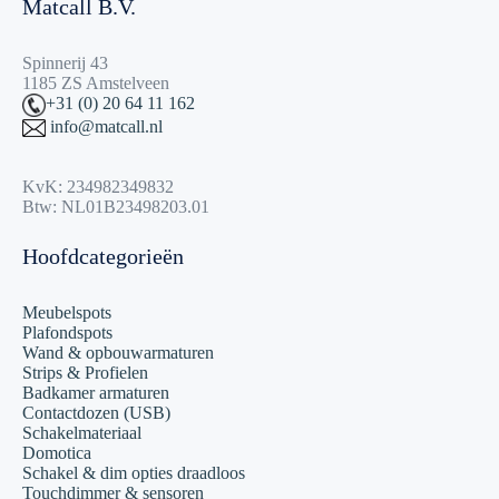
Matcall B.V.
Spinnerij 43
1185 ZS Amstelveen
+31 (0) 20 64 11 162
info@matcall.nl
KvK: 234982349832
Btw: NL01B23498203.01
Hoofdcategorieën
Meubelspots
Plafondspots
Wand & opbouwarmaturen
Strips & Profielen
Badkamer armaturen
Contactdozen (USB)
Schakelmateriaal
Domotica
Schakel & dim opties draadloos
Touchdimmer & sensoren