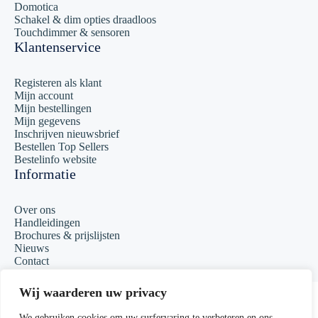
Domotica
Schakel & dim opties draadloos
Touchdimmer & sensoren
Klantenservice
Registeren als klant
Mijn account
Mijn bestellingen
Mijn gegevens
Inschrijven nieuwsbrief
Bestellen Top Sellers
Bestelinfo website
Informatie
Over ons
Handleidingen
Brochures & prijslijsten
Nieuws
Contact
Copyright 2023 Matcall
Wij waarderen uw privacy
Algemene voorwaarden
We gebruiken cookies om uw surfervaring te verbeteren en ons