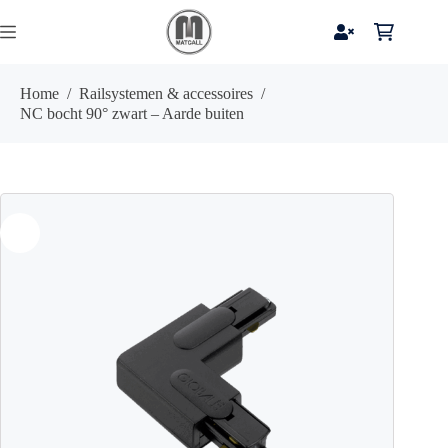
Ga
naar
Winkelwag
de
inhoud
Home
/
Railsystemen & accessoires
/
NC bocht 90° zwart – Aarde buiten