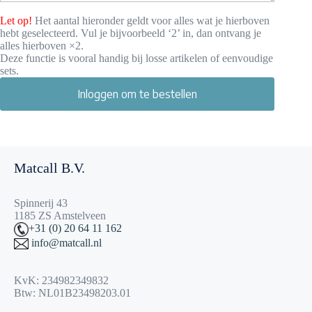
Let op!
Het aantal hieronder geldt voor alles wat je hierboven
hebt geselecteerd. Vul je bijvoorbeeld ‘2’ in, dan ontvang je
alles hierboven ×2.
Deze functie is vooral handig bij losse artikelen of eenvoudige
sets.
Inloggen om te bestellen
Matcall B.V.
Spinnerij 43
1185 ZS Amstelveen
+31 (0) 20 64 11 162
info@matcall.nl
KvK: 234982349832
Btw: NL01B23498203.01