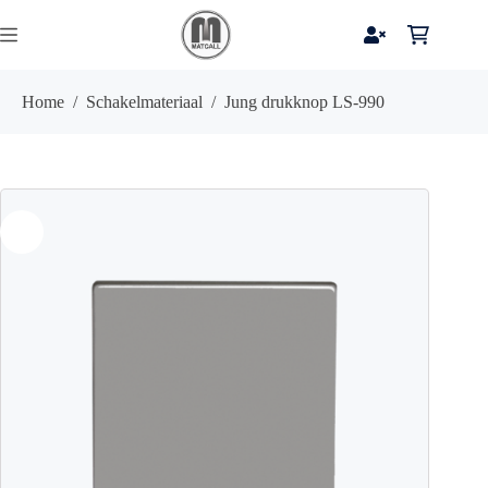
Ga
naar
Winkelwag
de
inhoud
Home
/
Schakelmateriaal
/
Jung drukknop LS-990