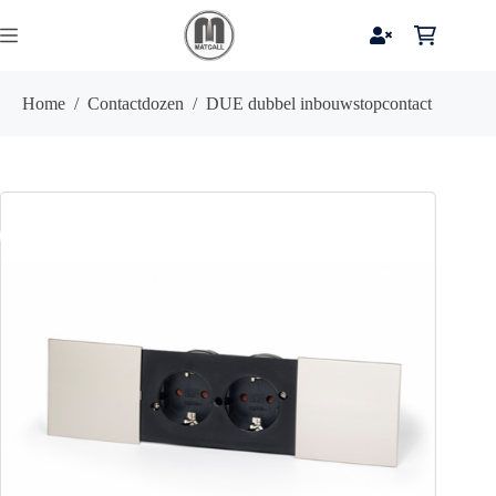
Ga
naar
Winkelwag
de
inhoud
Home
/
Contactdozen
/
DUE dubbel inbouwstopcontact