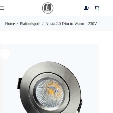
Ga
naar
Winkelwag
de
inhoud
Home
/
Plafondspots
/
Aosta 2.0 Dim-to-Warm – 230V