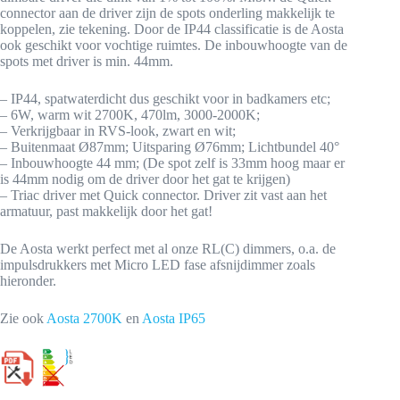
connector aan de driver zijn de spots onderling makkelijk te
koppelen, zie tekening. Door de IP44 classificatie is de Aosta
ook geschikt voor vochtige ruimtes. De inbouwhoogte van de
spots met driver is min. 44mm.
– IP44, spatwaterdicht dus geschikt voor in badkamers etc;
– 6W, warm wit 2700K, 470lm, 3000-2000K;
– Verkrijgbaar in RVS-look, zwart en wit;
– Buitenmaat Ø87mm; Uitsparing Ø76mm; Lichtbundel 40°
– Inbouwhoogte 44 mm; (De spot zelf is 33mm hoog maar er
is 44mm nodig om de driver door het gat te krijgen)
– Triac driver met Quick connector. Driver zit vast aan het
armatuur, past makkelijk door het gat!
De Aosta werkt perfect met al onze RL(C) dimmers, o.a. de
impulsdrukkers met Micro LED fase afsnijdimmer zoals
hieronder.
Zie ook
Aosta 2700K
en
Aosta IP65