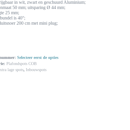
rijgbaar in wit, zwart en geschuurd Aluminium;
enmaat 50 mm; uitsparing Ø 44 mm;
te 25 mm;
bundel is 40°;
luitsnoer 200 cm met mini plug;
lnummer:
Selecteer eerst de opties
rie:
Plafondspots COB
xtra lage spots
,
Inbouwspots