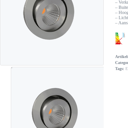
– Verk
– Buit
– Hoog
– Licht
– Aans
Artike
Catego
Tags:
E