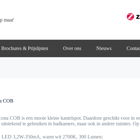
p maat'
Brochures & Prijslijsten
Over ons
Nieuws
Contac
a COB
ona COB is een mooie kleine kantelspot. Daardoor geschikt voor in een
t uitstekend te gebruiken in badkamers, maar ook in andere ruimtes. O
 LED 3,2W-350mA, warm wit 2700K, 300 Lumen;