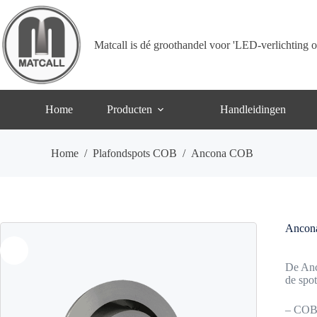
Ga
naar
de
inhoud
Matcall is dé groothandel voor 'LED-verlichting o
Home
Producten
Handleidingen
Home
/
Plafondspots COB
/
Ancona COB
Ancon
De Anc
de spo
– COB