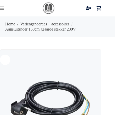
Ga
naar
Winkelwag
de
inhoud
Home
/
Verlengsnoertjes + accessoires
/
Aansluitsnoer 150cm geaarde stekker 230V