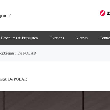
p maat'
Brochures & Prijslijsten
Over ons
Nieuws
Contac
htopbrengst: De POLAR
engst: De POLAR