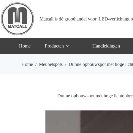
Ga
naar
de
inhoud
Matcall is dé groothandel voor 'LED-verlichting o
Home
Producten
Handleidingen
Home
/
Meubelspots
/
Dunne opbouwspot met hoge lic
Dunne opbouwspot met hoge lichtopbr